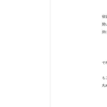
寝
開
掛
そ
も
丸