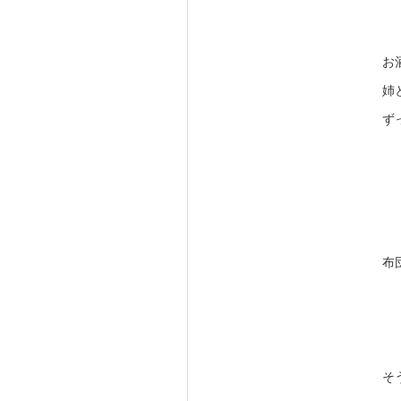
お
姉
ず
布
そ