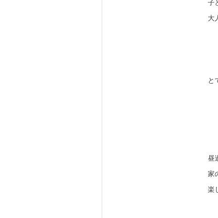
子
大
と
昼
家
楽