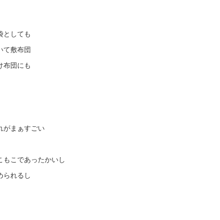
袋としても
いて敷布団
け布団にも
れがまぁすごい
こもこであったかいし
められるし