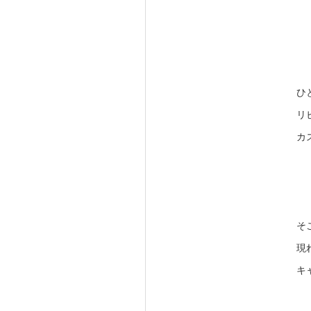
ひ
リ
カ
そ
現
キ