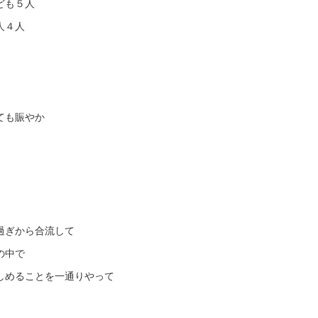
ども５人
人４人
ても賑やか
過ぎから合流して
の中で
しめることを一通りやって