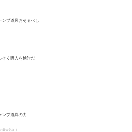
ャンプ道具おそるべし
っそく購入を検討だ
ャンプ道具の力
の最大化
(
31
)