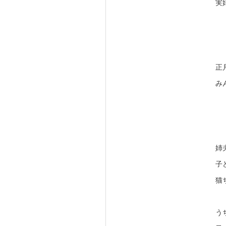
実
正
み
姉
子
猫
う