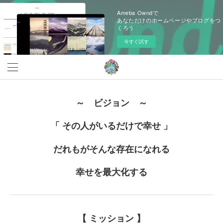
Ameba Owndで
あなただけのホームページやブログをつ
くろう
今すぐ試す
～ ビジョン ～
「 その人がいるだけで幸せ 」
だれもがそんな存在になれる
幸せを最大化する
【 ミッション 】