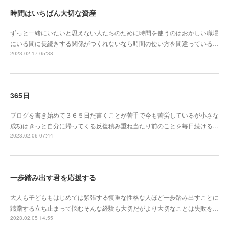
時間はいちばん大切な資産
ずっと一緒にいたいと思えない人たちのために時間を使うのはおかしい職場
にいる間に長続きする関係がつくれないなら時間の使い方を間違っている…
2023.02.17 05:38
365日
ブログを書き始めて３６５日だ書くことが苦手で今も苦労しているが小さな
成功はきっと自分に帰ってくる反復積み重ね当たり前のことを毎日続ける…
2023.02.06 07:44
一歩踏み出す君を応援する
大人も子どももはじめては緊張する慎重な性格な人ほど一歩踏み出すことに
躊躇する立ち止まって悩むそんな経験も大切だがより大切なことは失敗を…
2023.02.05 14:55