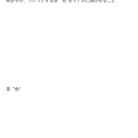
聞き手が、ワクワクする景〝色″をリアルに描かせること
景〝色″