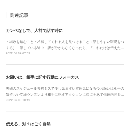
関連記事
カンペなしで、人前で話す時に
・場数を踏むこと・相槌してくれる人を見つけること（話しやすい環境をつ
くる）・話している途中、訳が分からなくなったら、「これだけは伝えた…
2022.06.04 07:59
お願いは、相手に託す行動にフォーカス
夫婦のスケジュール共有ミスで少し気まずい雰囲気になる今お願いは相手の
気持ちや立場ウンヌンより相手に託すアクションに焦点をあて伝達内容を…
2022.05.30 10:19
伝える、対１はごく自然