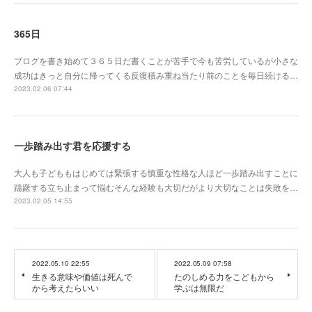
365日
ブログを書き始めて３６５日だ書くことが苦手で今も苦労しているが小さな
成功はきっと自分に帰ってくる反復積み重ね当たり前のことを毎日続ける…
2023.02.06 07:44
一歩踏み出す君を応援する
大人も子どももはじめては緊張する慎重な性格な人ほど一歩踏み出すことに
躊躇する立ち止まって悩むそんな経験も大切だがより大切なことは失敗を…
2023.02.05 14:55
2022.05.10 22:55
2022.05.09 07:58
生きる意味や価値は死んで
たのしめる力をこどもから
から考えたらいい
学ぶは無限だ