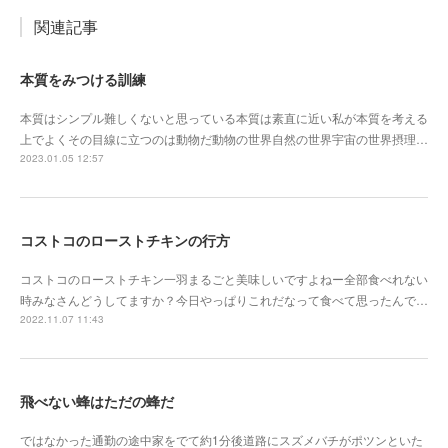
関連記事
本質をみつける訓練
本質はシンプル難しくないと思っている本質は素直に近い私が本質を考える
上でよくその目線に立つのは動物だ動物の世界自然の世界宇宙の世界摂理…
2023.01.05 12:57
コストコのローストチキンの行方
コストコのローストチキン一羽まるごと美味しいですよねー全部食べれない
時みなさんどうしてますか？今日やっぱりこれだなって食べて思ったんで…
2022.11.07 11:43
飛べない蜂はただの蜂だ
ではなかった通勤の途中家をでて約1分後道路にスズメバチがポツンといた