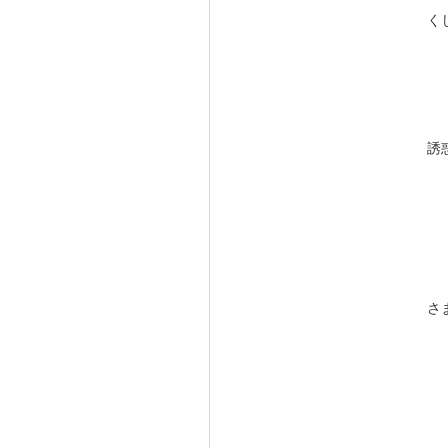
く
誘
さ