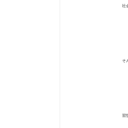
社
そ
習