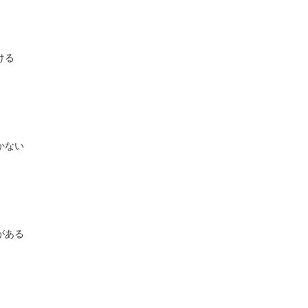
ける
かない
がある