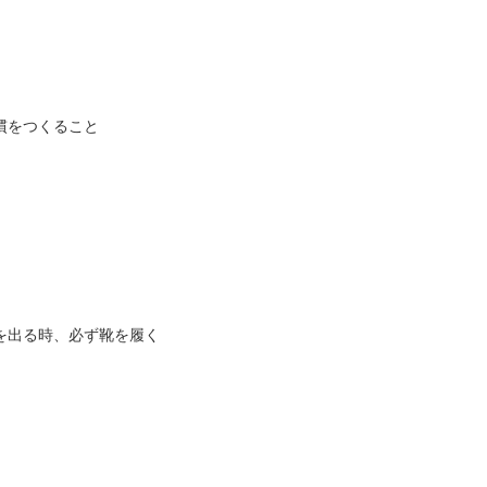
慣をつくること
を出る時、必ず靴を履く