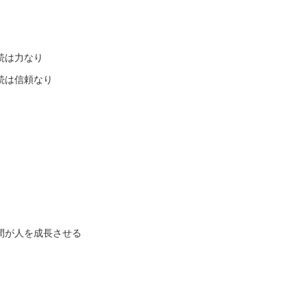
続は力なり
続は信頼なり
間が人を成長させる