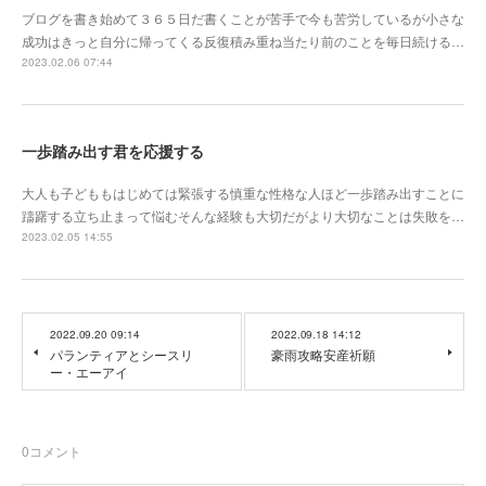
ブログを書き始めて３６５日だ書くことが苦手で今も苦労しているが小さな
成功はきっと自分に帰ってくる反復積み重ね当たり前のことを毎日続ける…
2023.02.06 07:44
一歩踏み出す君を応援する
大人も子どももはじめては緊張する慎重な性格な人ほど一歩踏み出すことに
躊躇する立ち止まって悩むそんな経験も大切だがより大切なことは失敗を…
2023.02.05 14:55
2022.09.20 09:14
2022.09.18 14:12
パランティアとシースリ
豪雨攻略安産祈願
ー・エーアイ
0
コメント