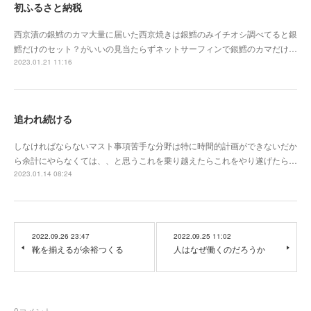
初ふるさと納税
西京漬の銀鱈のカマ大量に届いた西京焼きは銀鱈のみイチオシ調べてると銀
鱈だけのセット？がいいの見当たらずネットサーフィンで銀鱈のカマだけ…
2023.01.21 11:16
追われ続ける
しなければならないマスト事項苦手な分野は特に時間的計画ができないだか
ら余計にやらなくては、、と思うこれを乗り越えたらこれをやり遂げたら…
2023.01.14 08:24
2022.09.26 23:47
2022.09.25 11:02
靴を揃えるが余裕つくる
人はなぜ働くのだろうか
0
コメント