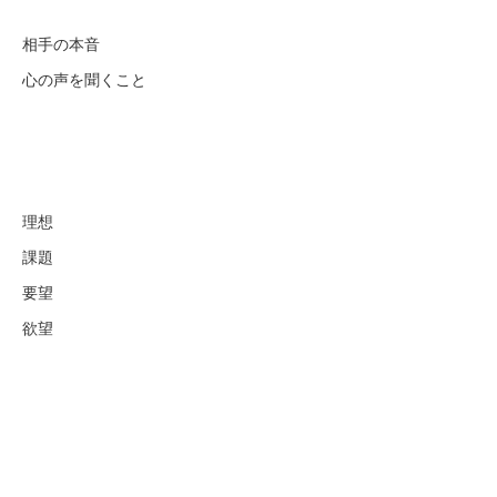
相手の本音
心の声を聞くこと
理想
課題
要望
欲望