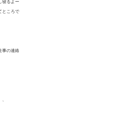
し寝るよー
てところで
仕事の連絡
、、