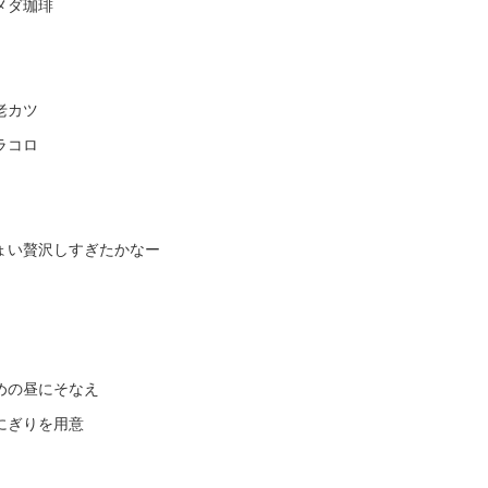
メダ珈琲
老カツ
ラコロ
ょい贅沢しすぎたかなー
めの昼にそなえ
にぎりを用意