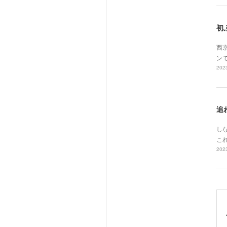
初
西
ン
2023
追
し
こ
2023