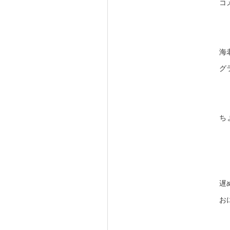
コ
海
グ
ち
遅
お