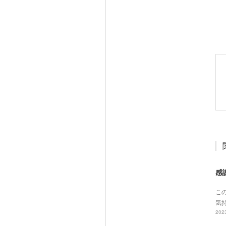
感
こ
気
2023