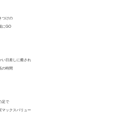
きつけの
園にGO
かい日差しに癒され
高の時間
の足で
実マックスバリュー