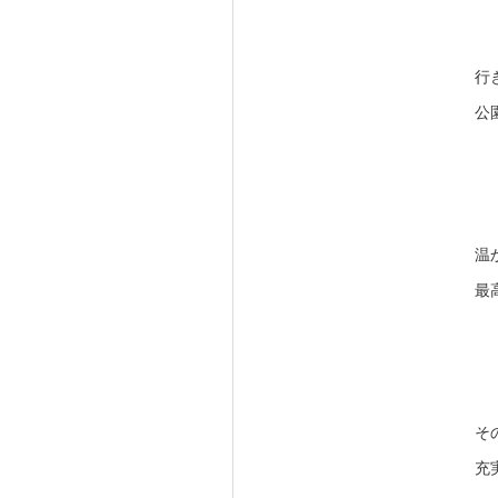
行
公
温
最
そ
充