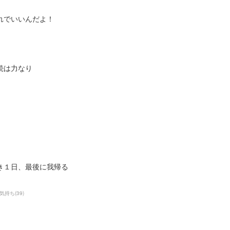
れでいいんだよ！
続は力なり
き１日、最後に我帰る
気持ち
(
39
)