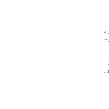
今
プ
サ
が