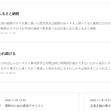
ふるさと納税
京漬の銀鱈のカマ大量に届いた西京焼きは銀鱈のみイチオシ調べてると銀鱈だけのセ
で銀鱈のカマだけお手頃の値段で発見食べる日が楽しみだ初ふるさと納税
.01.21 11:16
われ続ける
なければならないマスト事項苦手な分野は特に時間的計画ができないだから余計にや
れをやり遂げたら遠く大きく達成した自分を信じるそれしか今は前向きにとられるこ
.01.14 08:24
2022.11.20 14:50
2022.11.18 12:21
調和のための柔道アナリスト
正真正銘の華の