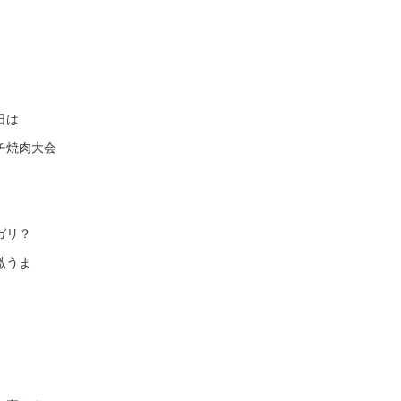
日は
チ焼肉大会
ガリ？
激うま