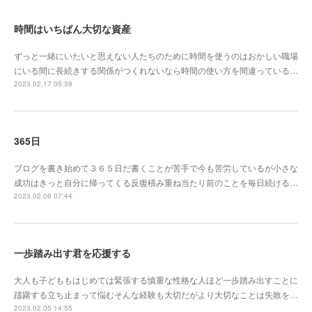
時間はいちばん大切な資産
ずっと一緒にいたいと思えない人たちのために時間を使うのはおかしい職場
にいる間に長続きする関係がつくれないなら時間の使い方を間違っている…
2023.02.17 05:38
365日
ブログを書き始めて３６５日だ書くことが苦手で今も苦労しているが小さな
成功はきっと自分に帰ってくる反復積み重ね当たり前のことを毎日続ける…
2023.02.06 07:44
一歩踏み出す君を応援する
大人も子どももはじめては緊張する慎重な性格な人ほど一歩踏み出すことに
躊躇する立ち止まって悩むそんな経験も大切だがより大切なことは失敗を…
2023.02.05 14:55