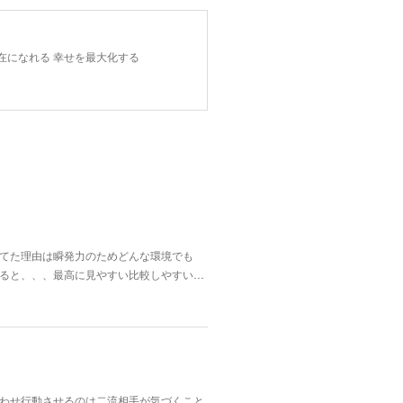
在になれる 幸せを最大化する
してた理由は瞬発力のためどんな環境でも
えると、、、最高に見やすい比較しやすい…
わせ行動させるのは二流相手が気づくこと