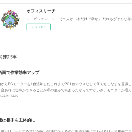
オフィスリーチ
～ ビジョン ～ 「その人がいるだけで幸せ」 だれもがそんな存
フォロー
関連記事
画面で作業効率アップ
始からPCモニターを1台追加したこれまでPC1台マウスなしで何でもこなすを意識
C1台あれば仕事ができることが私の強みでもあったからですがいざ、モニターが増
.02.01 12:00
流は相手を主体的に
こ最近ははっとする学びが多い普通に伝えるのは四流相手に言わせるは三流相手に言