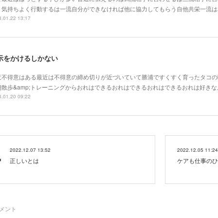
く気持ちよく行動するは一流自分ができなければ他に協力してもらう自他共栄一流は
.01.22 13:17
示をかけるしかない
意不得意はある最近は不得意の締め切りが近づいていて勝浦ですくすく育ったタコの
朝散歩&amp;トレーニングからおれはできるおれはできるおれはできるおれは好き
.01.20 09:22
2022.12.07 13:52
2022.12.05 11:24
正しいとは
ケアも仕事のひ
メント