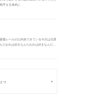
相手を主体的に
吸盤レベルの口内炎できている今日は日課
なんだおれは好きなんだおれは好きなんだ…
とつ