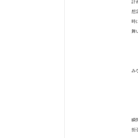
計
想
時
舞
み
瞬
拒