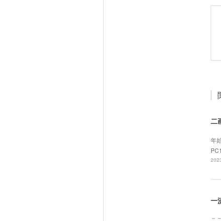
二
年
P
2023
一
こ