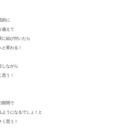
図的に
り越えて
果に結び付いたら
へと変わる！
言しながら
く思う！
の隙間で
るようになるでしょ！と
さく思う！