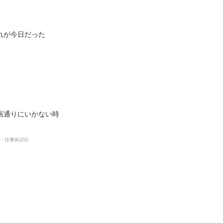
れが今日だった
画通りにいかない時
・仕事術
(
23
)