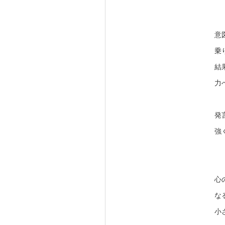
意
乗
結
力
発
強
心
な
小