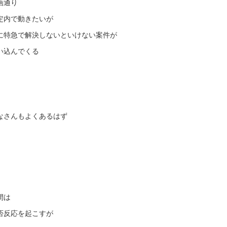
画通り
定内で動きたいが
に特急で解決しないといけない案件が
い込んでくる
なさんもよくあるはず
間は
否反応を起こすが