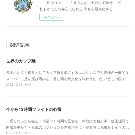
～ ビジョン ～ 「その人がいるだけで幸せ」 だ
れもがそんな存在になれる 幸せを最大化する
フォロー
関連記事
世界のカップ麺
各国にいくと補食としてカップ麺を購入するエルサレムでも現地の一般的な
スーパーに足を運び店内を一通り回る異文化を味わうだいたいどこの国で…
2022.12.19 19:19
今から13時間フライトの心得
・眠くなったら寝る・作業は１時間で区切る・休憩は映画か本・腹圧強弱で
内臓を動かす・お尻のポジションを左右均等に・寝る時は毛布をミイラの…
2022.12.15 13:08