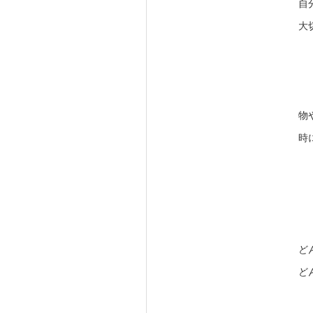
自
大
物
時
ど
ど