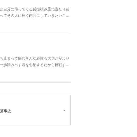
と自分に帰ってくる反復積み重ね当たり前
べてその人に届く内容にしていきたいこ…
ち止まって悩むそんな経験も大切だがより
一歩踏み出す君を心配するだから挑戦す…
落事故