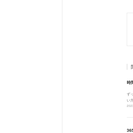
時
ず
い
2023
36