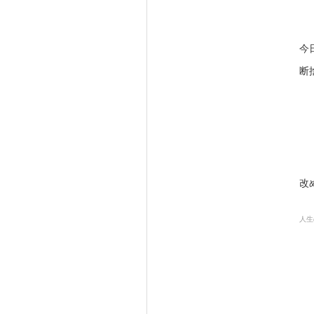
今
断
改
人生