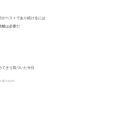
日がベストであり続けるには
捨離は必要だ
めてそう気づいた今日
の最大化
(
46
)