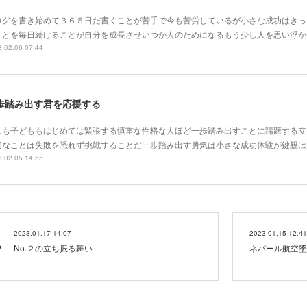
ログを書き始めて３６５日だ書くことが苦手で今も苦労しているが小さな成功はきっ
ことを毎日続けることが自分を成長させいつか人のためになるもう少し人を思い浮か
.02.06 07:44
歩踏み出す君を応援する
人も子どももはじめては緊張する慎重な性格な人ほど一歩踏み出すことに躊躇する立
切なことは失敗を恐れず挑戦することだ一歩踏み出す勇気は小さな成功体験が鍵親は
.02.05 14:55
2023.01.17 14:07
2023.01.15 12:41
No.２の立ち振る舞い
ネパール航空墜