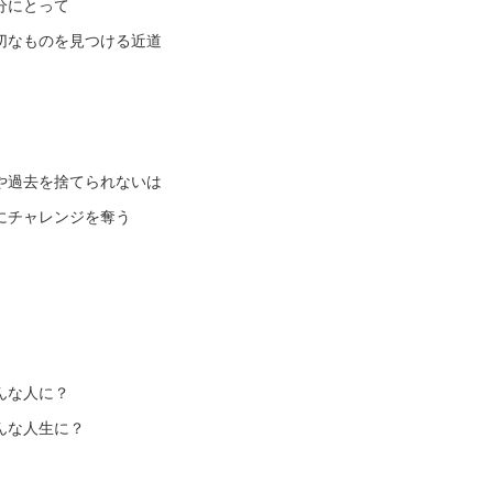
分にとって
切なものを見つける近道
や過去を捨てられないは
にチャレンジを奪う
んな人に？
んな人生に？