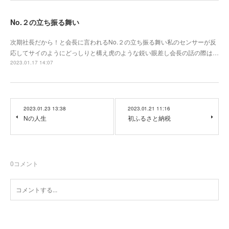
No.２の立ち振る舞い
次期社長だから！と会長に言われるNo.２の立ち振る舞い私のセンサーが反
応してサイのようにどっしりと構え虎のような鋭い眼差し会長の話の際は…
2023.01.17 14:07
2023.01.23 13:38
2023.01.21 11:16
Nの人生
初ふるさと納税
0
コメント