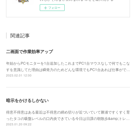
フォロー
関連記事
二画面で作業効率アップ
年始からPCモニターを1台追加したこれまでPC1台マウスなしで何でもこな
すを意識してた理由は瞬発力のためどんな環境でもPC1台あれば仕事がで…
2023.02.01 12:00
暗示をかけるしかない
得意不得意はある最近は不得意の締め切りが近づいていて勝浦ですくすく育
ったタコの吸盤レベルの口内炎できている今日は日課の朝散歩&amp;トレ…
2023.01.20 09:22