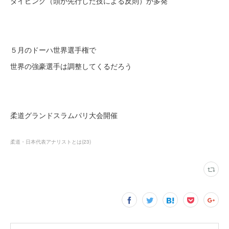
ダイビング（頭が先行した技による反則）が多発
５月のドーハ世界選手権で
世界の強豪選手は調整してくるだろう
柔道グランドスラムパリ大会開催
柔道・日本代表アナリストとは
(
23
)