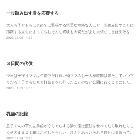
一歩踏み出す君を応援する
大人も子どももはじめては緊張する慎重な性格な人ほど一歩踏み出すことに
躊躇する立ち止まって悩むそんな経験も大切だがより大切なことは失敗を…
2023.02.05 14:55
３日間の代償
今日は子守りママは午前中だけ買い物ママのお一人様時間は果たしていつブ
リだろう子どもたちと打合せをし行ったことのない公園に行くことにした…
2023.01.29 14:55
乳歯の記憶
息子くんの下の左前歯がぐらぐらする隣の歯は煎餅を食べてたら取れたらし
くそのままゴミ箱にポイしたらしい、泣ふと思ったあれ？自分は奥歯って…
2023.01.24 13:25