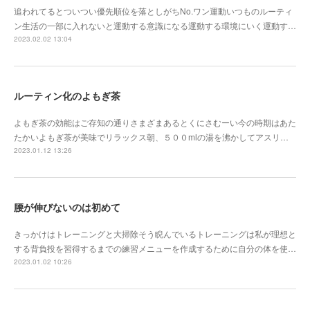
追われてるとついつい優先順位を落としがちNo.ワン運動いつものルーティ
ン生活の一部に入れないと運動する意識になる運動する環境にいく運動す…
2023.02.02 13:04
ルーティン化のよもぎ茶
よもぎ茶の効能はご存知の通りさまざまあるとくにさむーい今の時期はあた
たかいよもぎ茶が美味でリラックス朝、５００mlの湯を沸かしてアスリ…
2023.01.12 13:26
腰が伸びないのは初めて
きっかけはトレーニングと大掃除そう睨んでいるトレーニングは私が理想と
する背負投を習得するまでの練習メニューを作成するために自分の体を使…
2023.01.02 10:26