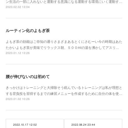
ン生活の一部に入れないと運動する意識になる運動する環境にいく運動す…
2023.02.02 13:04
ルーティン化のよもぎ茶
よもぎ茶の効能はご存知の通りさまざまあるとくにさむーい今の時期はあた
たかいよもぎ茶が美味でリラックス朝、５００mlの湯を沸かしてアスリ…
2023.01.12 13:26
腰が伸びないのは初めて
きっかけはトレーニングと大掃除そう睨んでいるトレーニングは私が理想と
する背負投を習得するまでの練習メニューを作成するために自分の体を使…
2023.01.02 10:26
2022.10.17 12:02
2022.08.24 23:44