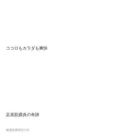
ココロもカラダも爽快
足底筋膜炎の奇跡
健康結構稽古
(
19
)